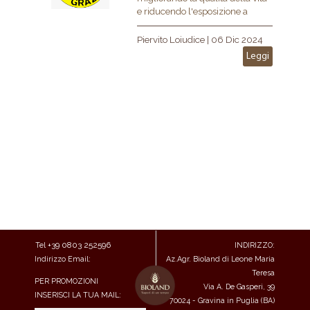
e riducendo l'esposizione a
additivi e sostanze artificiali.
Piervito Loiudice
|
06 Dic 2024
Leggi
+39
0803 252596
Tel
INDIRIZZO:
Indirizzo Email:
Az.Agr. Bioland di Leone Maria
commerciale@bioland.it
Teresa
PER PROMOZIONI
Via A. De Gasperi, 39
INSERISCI LA TUA MAIL:
70024 - Gravina in Puglia (BA)