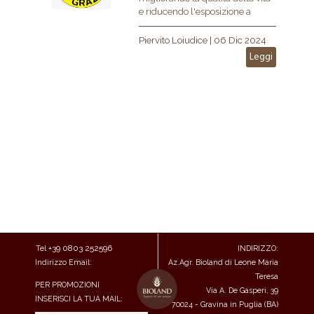
e riducendo l'esposizione a
additivi e sostanze artificiali.
Piervito Loiudice
|
06 Dic 2024
Leggi
+39
0803 252596
Tel
INDIRIZZO:
Indirizzo Email:
Az.Agr. Bioland di Leone Maria
commerciale@bioland.it
Teresa
PER PROMOZIONI
Via A. De Gasperi, 39
INSERISCI LA TUA MAIL:
70024 - Gravina in Puglia (BA)