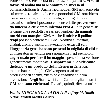
Potrebbero essere ancora in circolazione
patate GM sotto
forma di amido ma la Monsanto ha smesso di
commercializzarle
. Anche
i pomodori GM
non sono più
sul mercato (qualcuno dice che pomodori GM potrebbero
essere in vendita, su piccola scala, in Cina). I prodotti
caseari statunitensi possono contenere
latte proveniente
da mucche a cui è stato iniettato l'rbGH
, e in genere sia
la carne che i prodotti caseari provengono
da animali
nutriti con mangimi GM
. Anche
il miele e il polline
d'api
possono contenere OGM. Additivi alimentari,
enzimi, aromi e agenti di lavorazione
ottenuti con
l'ingegneria genetica sono presenti in migliaia di cibi
e
di integratori in vendita nei supermercati: ad esempio
il
caglio usato per fare il formaggio
, spesso è una versione
geneticamente modificata.
L'aspartame, il dolcificante
dietetico, è un prodotto dell'ingegneria genetica
,
mentre batteri e funghi GM vengono usati nella
produzione di enzimi, vitamine e coadiuvanti della
lavorazione.
Negli Stati Uniti e in Canada gli alimenti
GM non sono etichettati
. Evitarli, quindi, diventa un'arte.
Fonte: L’INGANNO A TAVOLA di Jeffrey M. Smith -
Nuovi Mondi Media Editore