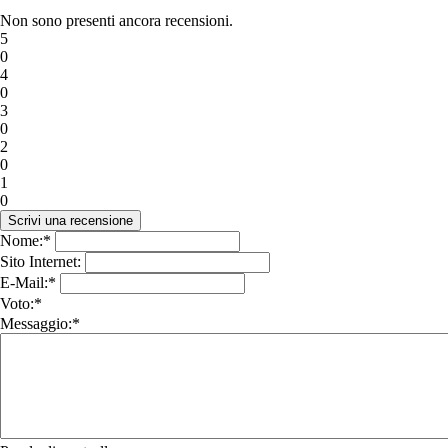
Non sono presenti ancora recensioni.
5
0
4
0
3
0
2
0
1
0
Nome:*
Sito Internet:
E-Mail:*
Voto:*
Messaggio:*