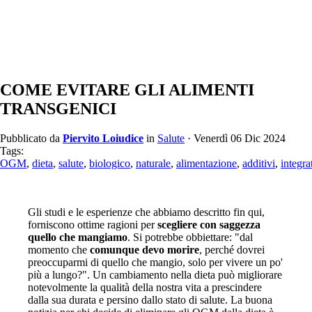
COME EVITARE GLI ALIMENTI
TRANSGENICI
Pubblicato da
Piervito Loiudice
in
Salute
· Venerdì 06 Dic 2024
Tags:
OGM
,
dieta
,
salute
,
biologico
,
naturale
,
alimentazione
,
additivi
,
integra
Gli studi e le esperienze che abbiamo descritto fin qui,
forniscono ottime ragioni per
scegliere con saggezza
quello che mangiamo
. Si potrebbe obbiettare: "dal
momento che
comunque devo morire
, perché dovrei
preoccuparmi di quello che mangio, solo per vivere un po'
più a lungo?". Un cambiamento nella dieta può migliorare
notevolmente la qualità della nostra vita a prescindere
dalla sua durata e persino dallo stato di salute. La buona