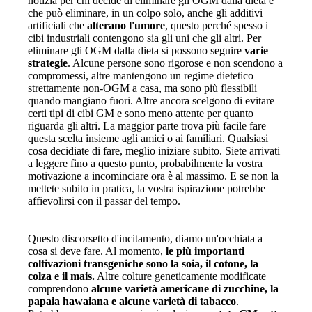
notizia per chi decide di eliminare gli OGM dalla dieta è
che può eliminare, in un colpo solo, anche gli additivi
artificiali che
alterano l'umore
, questo perché spesso i
cibi industriali contengono sia gli uni che gli altri. Per
eliminare gli OGM dalla dieta si possono seguire
varie
strategie
. Alcune persone sono rigorose e non scendono a
compromessi, altre
mantengono un regime dietetico
strettamente non-
OGM a casa, ma sono più flessibili
quando mangiano fuori. Altre ancora scelgono di evitare
certi tipi di cibi GM e sono meno attente per quanto
riguarda gli altri. La maggior parte trova più facile fare
questa scelta insieme agli amici o ai familiari. Qualsiasi
cosa decidiate di fare, meglio iniziare subito. Siete arrivati
a leggere fino a questo punto, probabilmente la vostra
motivazione a incominciare ora è al massimo. E se non la
mettete subito in pratica, la vostra ispirazione potrebbe
affievolirsi con il passar del tempo.
Questo discorsetto d'incitamento, diamo un'occhiata a
cosa si deve fare. Al momento,
le più importanti
coltivazioni transgeniche sono la soia,
il cotone, la
colza e il mais.
Altre colture geneticamente modificate
comprendono
alcune varietà americane di zucchine, la
papaia hawaiana e alcune varietà di tabacco
.