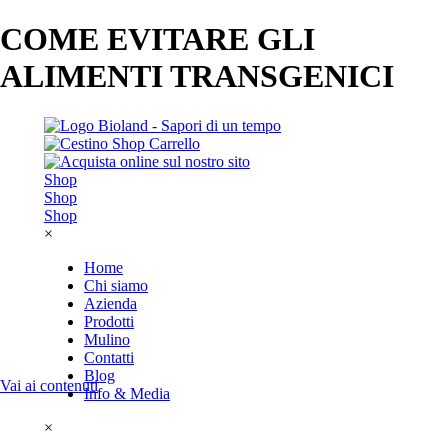
COME EVITARE GLI
ALIMENTI TRANSGENICI
Shop
Shop
Shop
×
Home
Chi siamo
Azienda
Prodotti
Mulino
Contatti
Blog
Vai ai contenuti
Info & Media
×